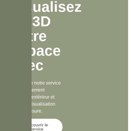
Visualisez
en 3D
vôtre
espace
avec
Profitez de notre service
d’aménagement
intérieur / extérieur et
notre prévisualisation
3D sur mesure.
Découvrir le
service