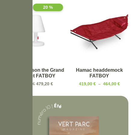
20 %
Lampe Edison the Grand
Hamac headdemock
connect FATBOY
FATBOY
599,00
€
479,20
€
419,00
€
–
464,00
€