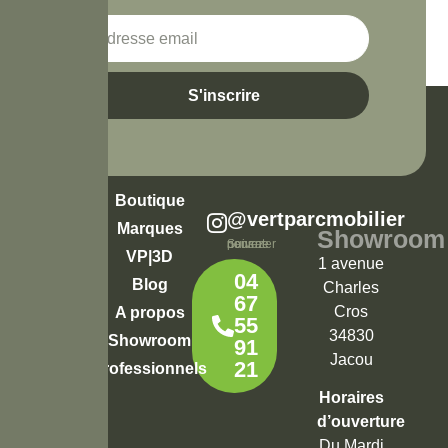
S'inscrire
Boutique
@vertparcmobilier
Marques
Showroom
Suivez-nous pour ne rien rater
VP|3D
1 avenue
04
Blog
Charles
67
Cros
A propos
55
34830
Showroom
91
Jacou
21
Professionnels
Horaires
d’ouverture
Du Mardi