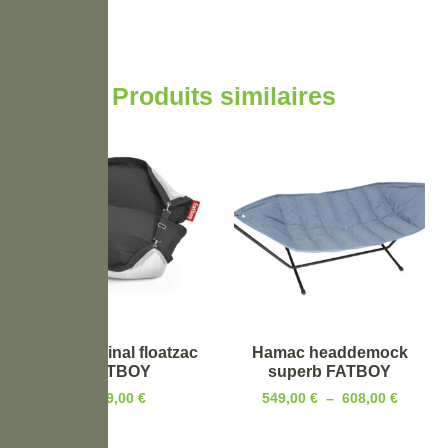
Produits similaires
Pouf original floatzac
Hamac headdemock
FATBOY
superb FATBOY
299,00
€
549,00
€
–
608,00
€