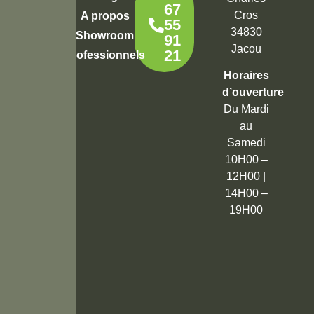
67
Cros
A propos
55
34830
Showroom
91
Jacou
21
Professionnels
Horaires
d’ouverture
Du Mardi
au
Samedi
10H00 –
12H00 |
14H00 –
19H00