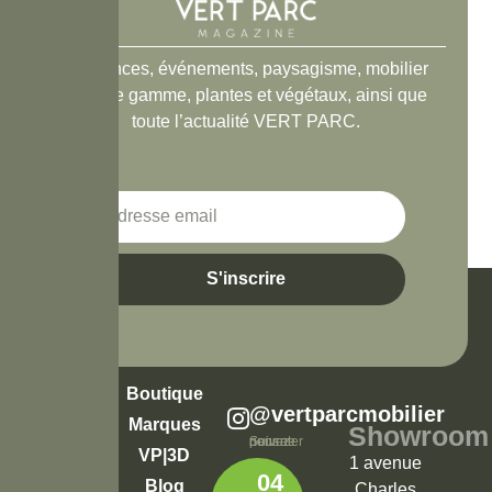
Tendances, événements, paysagisme, mobilier
haut de gamme, plantes et végétaux, ainsi que
toute l’actualité VERT PARC.
S'inscrire
Boutique
@vertparcmobilier
Marques
Showroom
Suivez-nous pour ne rien rater
VP|3D
1 avenue
04
Blog
Charles