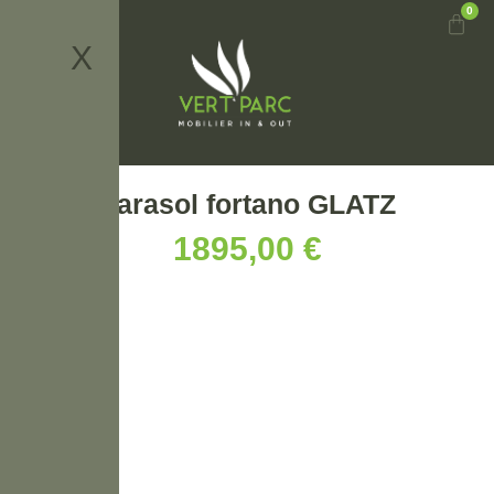
0
X
Parasol fortano GLATZ
1895,00
€