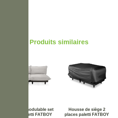
Produits similaires
Canapé modulable set
Housse de siège 2
small paletti FATBOY
places paletti FATBOY