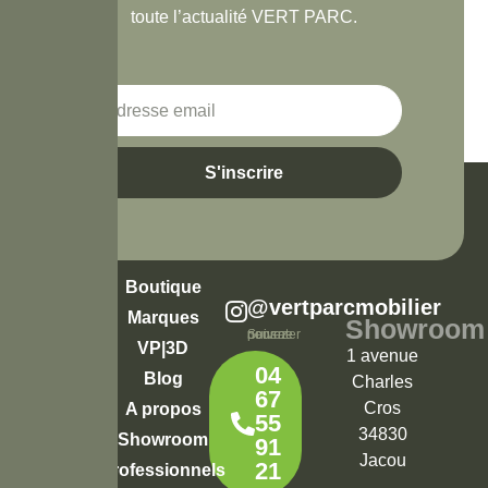
toute l’actualité VERT PARC.
S'inscrire
Boutique
@vertparcmobilier
Marques
Showroom
Suivez-nous pour ne rien rater
VP|3D
1 avenue
04
Blog
Charles
67
Cros
A propos
55
34830
Showroom
91
Jacou
21
Professionnels