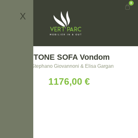
0
X
STONE SOFA Vondom
By Stephano Giovannoni & Elisa Gargan
1176,00
€