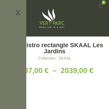
0
X
Table bistro rectangle SKAAL Les
Jardins
Collection : SKAAL
1987,00
€
–
2039,00
€