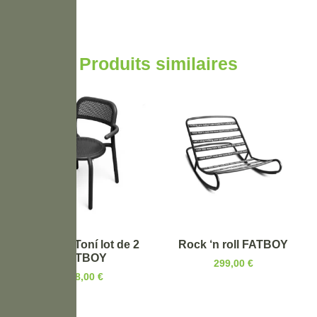
Produits similaires
Fauteuil Toní lot de 2
Rock ‘n roll FATBOY
FATBOY
299,00
€
598,00
€