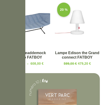
20 %
Hamac headdemock
Lampe Edison the Grand
superb FATBOY
connect FATBOY
549,00
€
–
608,00
€
599,00
€
479,20
€