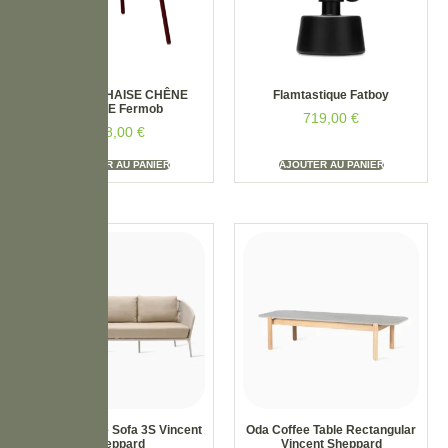
Lot De 2 CHAISE CHÊNE
Flamtastique Fatboy
STUDIE Fermob
719,00
€
638,00
€
AJOUTER AU PANIER
AJOUTER AU PANIER
Akari Lounge Sofa 3S Vincent
Oda Coffee Table Rectangular
Sheppard
Vincent Sheppard