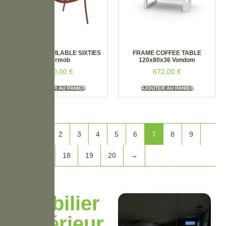
CHAISE EMPILABLE SIXTIES
FRAME COFFEE TABLE
Fermob
120x80x36 Vondom
730,00
€
672,00
€
AJOUTER AU PANIER
AJOUTER AU PANIER
←
1
2
3
4
5
6
7
8
9
10
…
18
19
20
→
Mobilier
extérieur