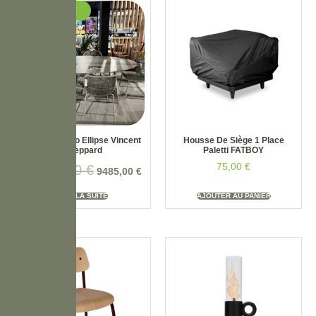
PROMO !
Salon Styletto Ellipse Vincent
Housse De Siège 1 Place
Sheppard
Paletti FATBOY
75,00
€
11159,00
€
9485,00
€
LIRE LA SUITE
AJOUTER AU PANIER