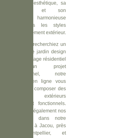
pour son esthétique, sa
longévité et son
intégration harmonieuse
dans tous les styles
d’aménagement extérieur.
Que vous recherchiez un
mobilier de jardin design
pour un usage résidentiel
ou un projet
professionnel, notre
boutique en ligne vous
permet de composer des
espaces extérieurs
raffinés et fonctionnels.
Retrouvez également nos
collections dans notre
showroom à Jacou, près
de Montpellier, et