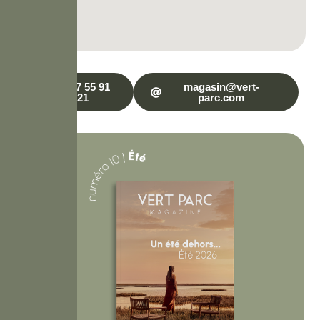
04 67 55 91
magasin@vert-
21
parc.com