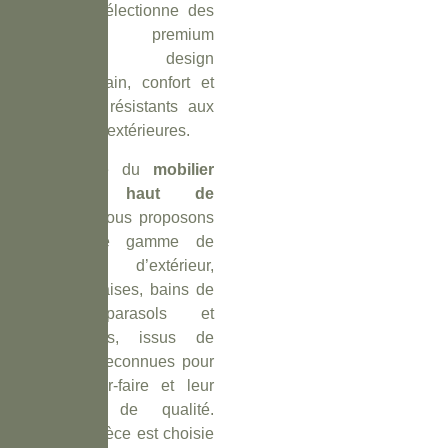
Mobilier sélectionne des
collections premium
alliant design
contemporain, confort et
matériaux résistants aux
conditions extérieures.
Spécialiste du
mobilier
outdoor haut de
gamme
, nous proposons
une large gamme de
canapés d’extérieur,
tables, chaises, bains de
soleil, parasols et
accessoires, issus de
marques reconnues pour
leur savoir-faire et leur
exigence de qualité.
Chaque pièce est choisie