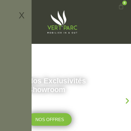
0
X
Nos Exclusivités
Showroom
Découvrez et bénéficier de prix réduit sur notre
mobilier d’exposition.
NOS OFFRES