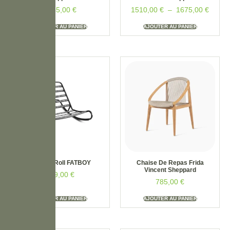
4345,00
€
1510,00
€
–
1675,00
€
AJOUTER AU PANIER
AJOUTER AU PANIER
Rock ‘n Roll FATBOY
Chaise De Repas Frida
Vincent Sheppard
299,00
€
785,00
€
AJOUTER AU PANIER
AJOUTER AU PANIER