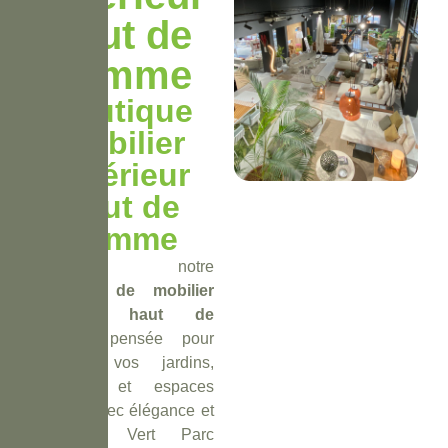
haut de
gamme
Boutique
mobilier
extérieur
haut de
gamme
Découvrez notre
boutique de mobilier
extérieur haut de
gamme
, pensée pour
sublimer vos jardins,
terrasses et espaces
outdoor avec élégance et
durabilité. Vert Parc