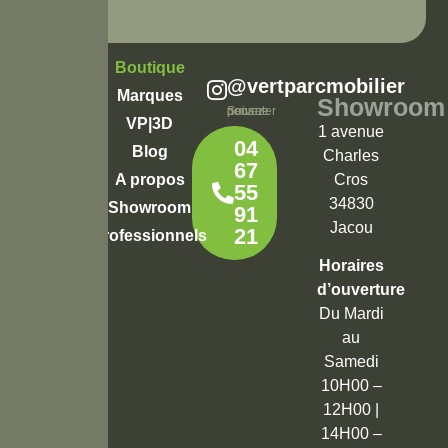
Boutique
@vertparcmobilier
Marques
Showroom
Suivez-nous pour ne rien rater
VP|3D
1 avenue
04
Blog
Charles
67
Cros
A propos
55
34830
Showroom
91
Jacou
21
Professionnels
Horaires
d’ouverture
Du Mardi
au
Samedi
10H00 –
12H00 |
14H00 –