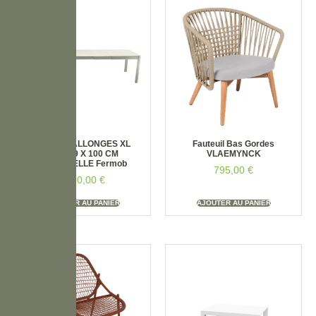
TABLE 3 ALLONGES XL
Fauteuil Bas Gordes
149/299 X 100 CM
VLAEMYNCK
RIBAMBELLE Fermob
795,00
€
3690,00
€
AJOUTER AU PANIER
AJOUTER AU PANIER